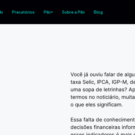
s econômicos impactam seu
ds
Precatórios
Pibi+
Sobre a Pibi
Blog
Você já ouviu falar de al
taxa Selic, IPCA, IGP-M, d
uma sopa de letrinhas? A
termos no noticiário, mu
o que eles significam.
Essa falta de conheciment
decisões financeiras infor
esses indicadores é mais