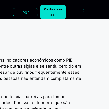
s investimentos?
Cadastre-
Login
se!
guns indicadores econômicos como PIB,
entre outras siglas e se sentiu perdido em
pesar de ouvirmos frequentemente esses
itas pessoas não entendem completamente
o pode criar barreiras para tomar
madas. Por isso, entender o que são
 do que uma curiosidade, é uma