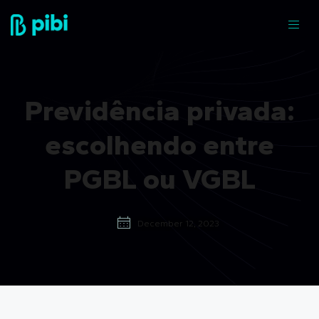
Previdência privada:
escolhendo entre
PGBL ou VGBL
December 12, 2023