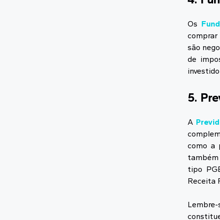
Os
Fund
comprar 
são nego
de impo
investid
5. Pr
A
Previd
compleme
como a p
também p
tipo PGB
Receita 
Lembre-
constitu