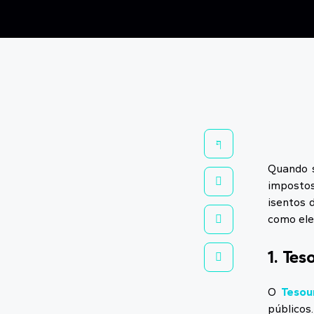
Quando s
impostos
isentos 
como ele
1. Tes
O
Tesou
públicos