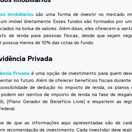
os Imobiliários
são uma forma de investir no mercado imo
um imóvel diretamente. Esses fundos são formados por um 
ciados na bolsa de valores. Além disso, eles oferecem a van
sto de renda para pessoas físicas, desde que sejam neg
or possua menos de 10% das cotas do fundo.
evidência Privada
ência Privada
é uma opção de investimento para quem dese
ntar no futuro. Além de oferecer benefícios fiscais durante
ossibilidade de dedução no imposto de renda, os planos d
odem ser isentos de imposto de renda na fase de resgat
L (Plano Gerador de Benefício Livre) e respeitem as regr
Federal.
se de que as informações aqui apresentadas são de cará
em recomendação de investimento. Cada investidor deve realiz