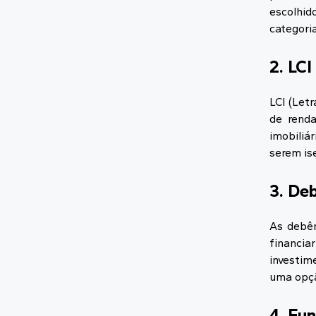
escolhid
categoria
2. LCI
LCI (Let
de renda
imobiliá
serem is
3. De
As debên
financia
investi
uma opçã
4. Fun