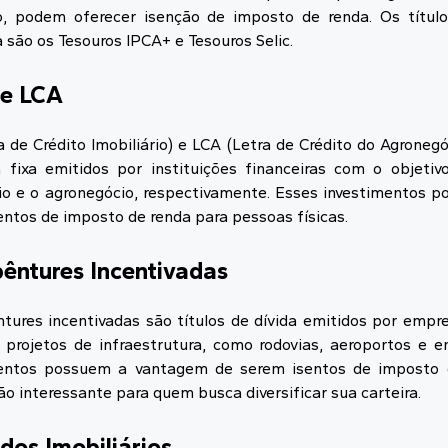
o, podem oferecer isenção de imposto de renda. Os títu
 são os Tesouros IPCA+ e Tesouros Selic.
 e LCA
ra de Crédito Imobiliário) e LCA (Letra de Crédito do Agroneg
 fixa emitidos por instituições financeiras com o objetiv
rio e o agronegócio, respectivamente. Esses investimentos
entos de imposto de renda para pessoas físicas.
bêntures Incentivadas
tures incentivadas são títulos de dívida emitidos por empr
r projetos de infraestrutura, como rodovias, aeroportos e en
mentos possuem a vantagem de serem isentos de imposto 
o interessante para quem busca diversificar sua carteira.
dos Imobiliários