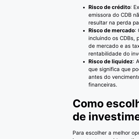
Risco de crédito
: E
emissora do CDB nã
resultar na perda par
Risco de mercado
:
incluindo os CDBs,
de mercado e as tax
rentabilidade do in
Risco de liquidez
: 
que significa que po
antes do venciment
financeiras.
Como escolh
de investim
Para escolher a melhor o