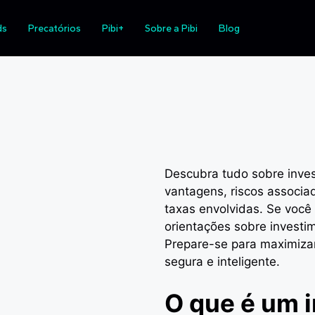
Tudo o que você precisa sa
ds
Precatórios
Pibi+
Sobre a Pibi
Blog
Descubra tudo sobre inve
vantagens, riscos associa
taxas envolvidas. Se voc
orientações sobre investi
Prepare-se para maximizar
segura e inteligente.
O que é um 