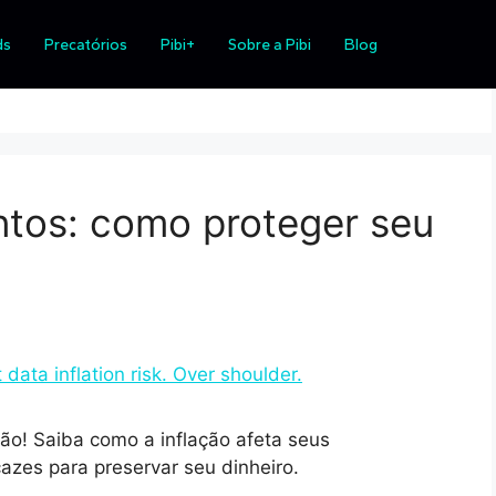
a
ds
Precatórios
Pibi+
Sobre a Pibi
Blog
entos: como proteger seu
ção! Saiba como a inflação afeta seus
azes para preservar seu dinheiro.