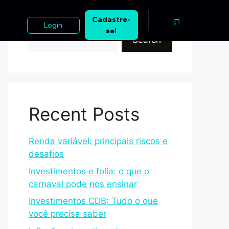
Cadastre-
Search
Login
se!
Search
Recent Posts
Renda variável: principais riscos e
desafios
Investimentos e folia: o que o
carnaval pode nos ensinar
Investimentos CDB: Tudo o que
você precisa saber