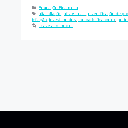
Educação Financeira
alta inflação
,
ativos reais
,
diversificação de por
inflação
,
investimentos
,
mercado financeiro
,
pode
Leave a comment