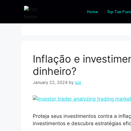
poder de compr
Home
Top Tier Fun
Inflação e investim
dinheiro?
January 22, 2024
by
luiz
Proteja seus investimentos contra a infla
investimentos e descubra estratégias efic