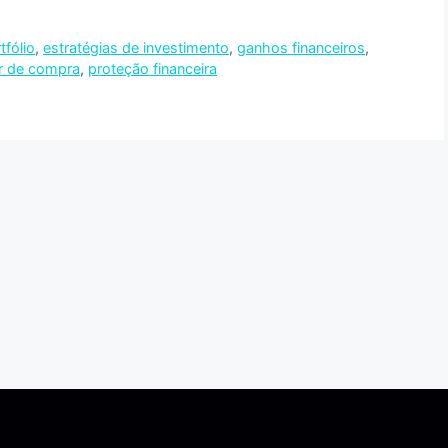
tfólio
,
estratégias de investimento
,
ganhos financeiros
,
r de compra
,
proteção financeira