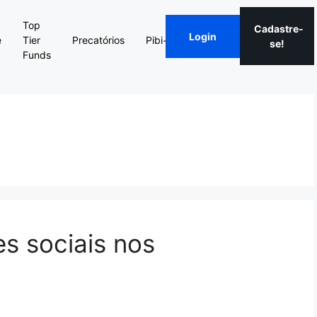
Top
Cadastre-
Sobre
Login
e
Tier
Precatórios
Pibi+
Blog
se!
a Pibi
Funds
es sociais nos