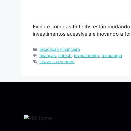
Explore como as fintechs estão mudando o
investimentos acessíveis e inovando a f
Educação Financeira
finanças
,
fintech
,
investimento
,
tecnologia
Leave a comment
Invista nos melhores Fundos de Investimentos.